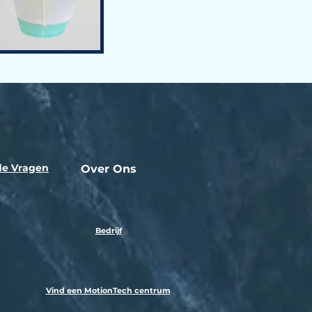
de Vragen
Over Ons
Bedrijf
Vind een MotionTech centrum