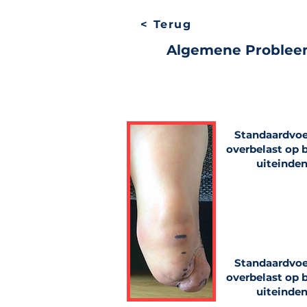
< Terug
Algemene Proble
Standaardvoe
overbelast op 
uiteinde
Standaardvoe
overbelast op 
uiteinde