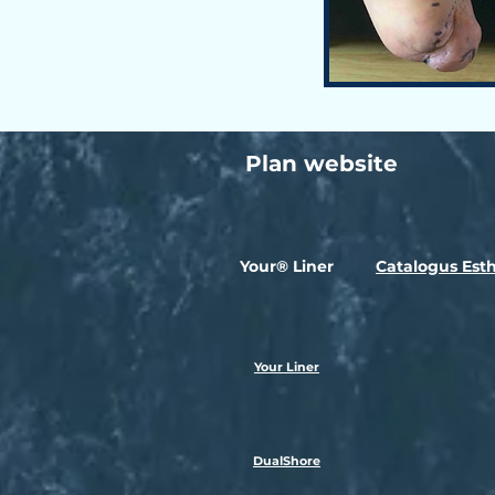
Plan website
Your® Liner
Catalogus Esth
Your Liner
DualShore