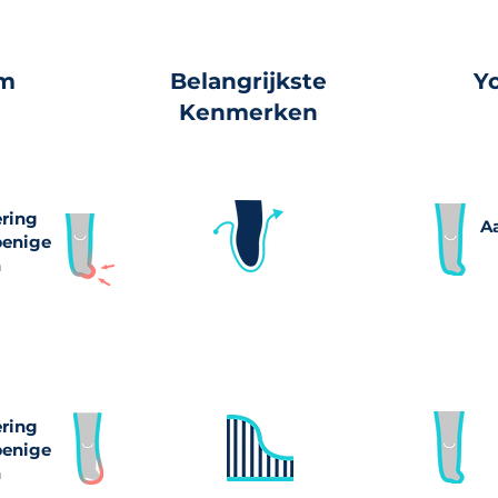
em
Belangrijkste
Yo
Kenmerken
ring
A
benige
n
ring
benige
n