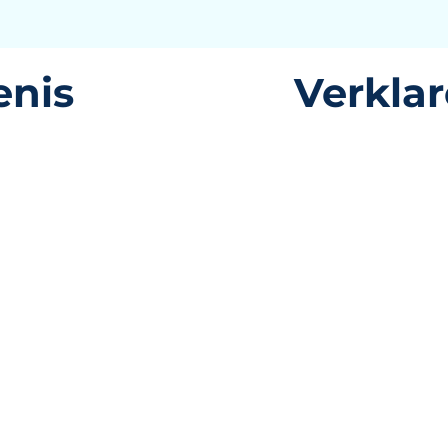
enis
Verkla
Soon!
Comi