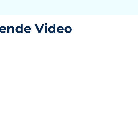
rende Video
ng Soon!