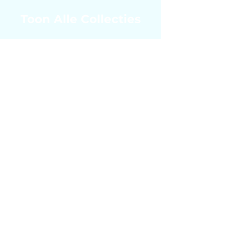
Toon Alle Collecties
Volledig Aanpasbaar!
Blader door onze catalogus om
de stijl te kiezen die u wilt voor
uw voering...